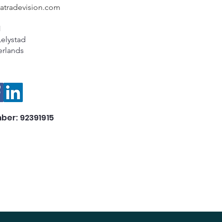
catradevision.com
1
Lelystad
erlands
ber: 92391915