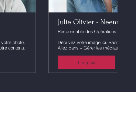
Julie Olivier - Neem.fr
Responsable des Opérations
 votre photo.
Décrivez votre image ici. Racontez l'his
otre contenu.
Allez dans « Gérer les médias » pour aj
Lire plus