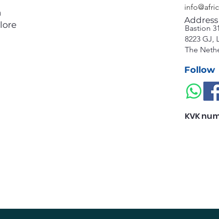
info@afri
a
Address
lore
Bastion 3
8223 GJ, 
The Neth
Follow
KVK num