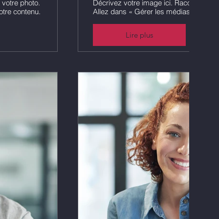
 votre photo.
Décrivez votre image ici. Racontez l'his
otre contenu.
Allez dans « Gérer les médias » pour aj
Lire plus