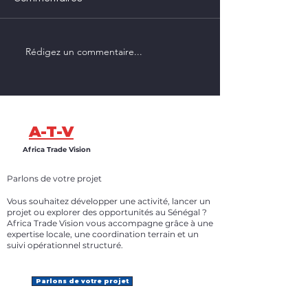
Trucks
After sales serv
Rédigez un commentaire...
A-T-V
Africa Trade Vision
Parlons de votre projet
Vous souhaitez développer une activité, lancer un
projet ou explorer des opportunités au Sénégal ?
Africa Trade Vision vous accompagne grâce à une
expertise locale, une coordination terrain et un
suivi opérationnel structuré.
Parlons de votre projet