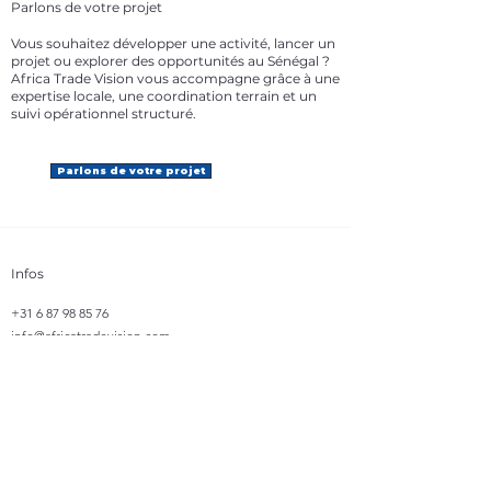
Parlons de votre projet
Vous souhaitez développer une activité, lancer un
projet ou explorer des opportunités au Sénégal ?
Africa Trade Vision vous accompagne grâce à une
expertise locale, une coordination terrain et un
suivi opérationnel structuré.
Parlons de votre projet
Infos
+31 6 87 98 85 76
info@africatradevision.com
Adresse
​Bastion 31
8223 GJ, Lelystad
Pays-Bas