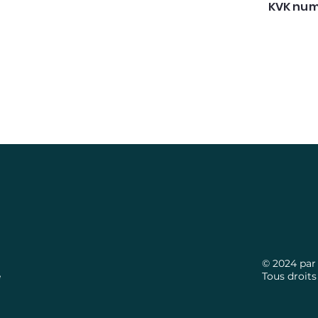
KVK num
© 2024 par 
é
Tous droits