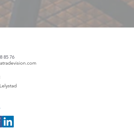
8 85 76
catradevision.com
e
1
Lelystad
e