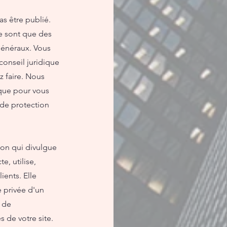
s être publié.
ne sont que des
généraux. Vous
onseil juridique
 faire. Nous
que pour vous
 de protection
ion qui divulgue
e, utilise,
ients. Elle
e privée d'un
e de
s de votre site.