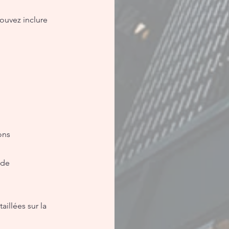
ouvez inclure
ons
 de
illées sur la