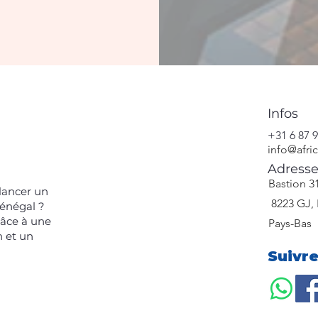
Infos
+31 6 87 9
info@afri
Adress
​Bastion 3
 lancer un
8223 GJ, 
Sénégal ?
râce à une
Pays-Bas
n et un
Suivr