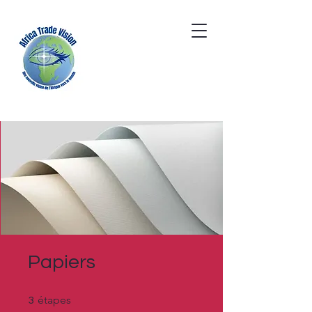
Papiers
3 étapes
étapes
3