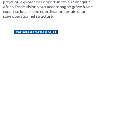
projet ou explorer des opportunités au Sénégal ?
Africa Trade Vision vous accompagne grâce à une
expertise locale, une coordination terrain et un
suivi opérationnel structuré.
Parlons de votre projet
Infos
+31 6 87 98 85 76
info@africatradevision.com
Adresse
​Bastion 31
8223 GJ, Lelystad
Pays-Bas
Suivre