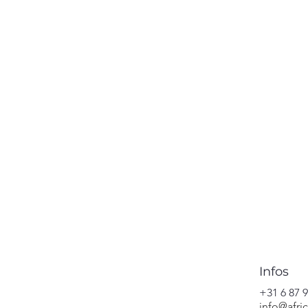
Infos
+31 6 87 9
info@afri