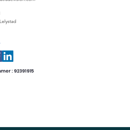
e
1
Lelystad
e
mer : 92391915