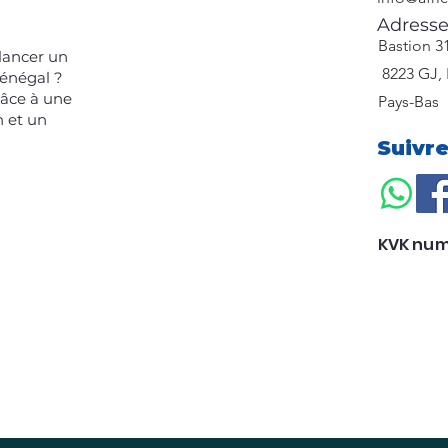
Adress
​Bastion 3
 lancer un
8223 GJ, 
Sénégal ?
râce à une
Pays-Bas
n et un
Suivr
KVK num