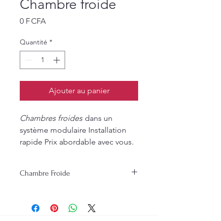
Chambre froide
Prix
0 F CFA
Quantité
*
Ajouter au panier
Chambres froides
dans un
système modulaire Installation
rapide Prix abordable avec vous.
Chambre Froide
Chambres froides
dans un système
modulaire Installation rapide Prix
abordable avec vous.