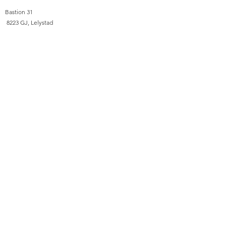
​Bastion 31
8223 GJ, Lelystad
Pays-Bas
Suivre
KVK nummer :
92391915