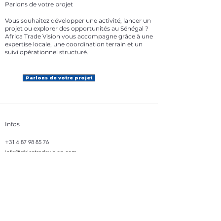
Parlons de votre projet
Vous souhaitez développer une activité, lancer un
projet ou explorer des opportunités au Sénégal ?
Africa Trade Vision vous accompagne grâce à une
expertise locale, une coordination terrain et un
suivi opérationnel structuré.
Parlons de votre projet
Infos
+31 6 87 98 85 76
info@africatradevision.com
Adresse
​Bastion 31
8223 GJ, Lelystad
Pays-Bas