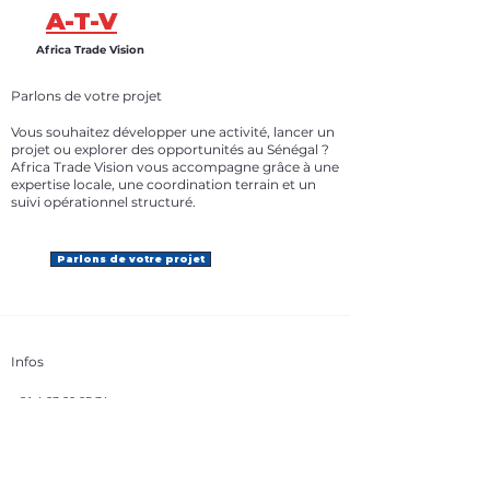
Fournissez des informations claires sur
avec vos clients et leur permettre
A-T-V
vos modes de livraison afin de
ainsi d'acheter sur votre site en toute
rassurer vos clients et gagner leur
Africa Trade Vision
sécurité.
confiance.
Parlons de votre projet
Vous souhaitez développer une activité, lancer un
projet ou explorer des opportunités au Sénégal ?
Africa Trade Vision vous accompagne grâce à une
expertise locale, une coordination terrain et un
suivi opérationnel structuré.
Parlons de votre projet
Infos
+31 6 87 98 85 76
info@africatradevision.com
Adresse