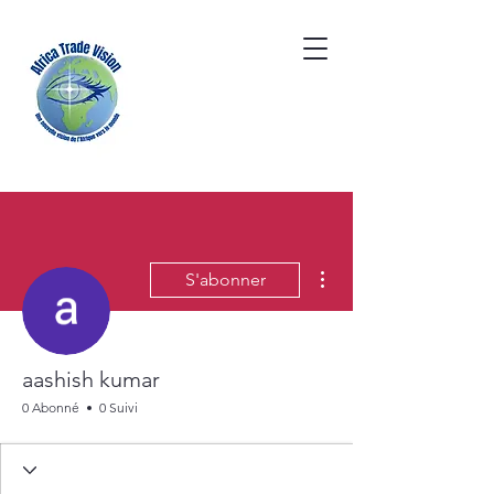
Plus d'actions
S'abonner
aashish kumar
0 Abonné
0 Suivi