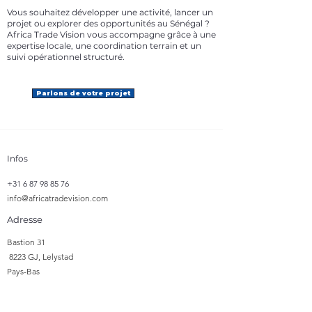
Vous souhaitez développer une activité, lancer un
projet ou explorer des opportunités au Sénégal ?
Africa Trade Vision vous accompagne grâce à une
expertise locale, une coordination terrain et un
suivi opérationnel structuré.
Parlons de votre projet
Infos
+31 6 87 98 85 76
info@africatradevision.com
Adresse
​Bastion 31
8223 GJ, Lelystad
Pays-Bas
Suivre