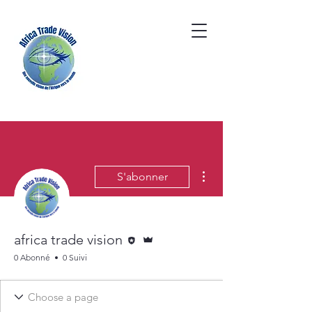
Plus d'actions
S'abonner
Rédacteur
Administrateur
africa trade vision
0 Abonné
0 Suivi