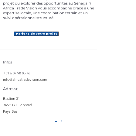
projet ou explorer des opportunités au Sénégal ?
Africa Trade Vision vous accompagne grâce à une
expertise locale, une coordination terrain et un
suivi opérationnel structuré.
Parlons de votre projet
Infos
+31 6 87 98 85 76
info@africatradevision.com
Adresse
​Bastion 31
8223 GJ, Lelystad
Pays-Bas
Suivre