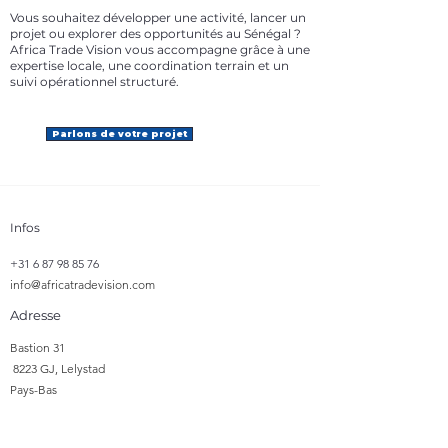
Vous souhaitez développer une activité, lancer un
projet ou explorer des opportunités au Sénégal ?
Africa Trade Vision vous accompagne grâce à une
expertise locale, une coordination terrain et un
suivi opérationnel structuré.
Parlons de votre projet
Infos
+31 6 87 98 85 76
info@africatradevision.com
Adresse
​Bastion 31
8223 GJ, Lelystad
Pays-Bas
Suivre