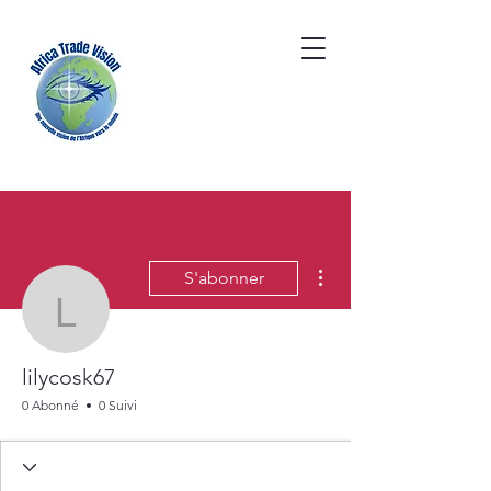
Plus d'actions
S'abonner
lilycosk67
lilycosk67
0 Abonné
0 Suivi