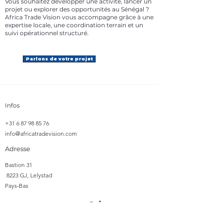
Vous souhaitez développer une activité, lancer un
projet ou explorer des opportunités au Sénégal ?
Africa Trade Vision vous accompagne grâce à une
expertise locale, une coordination terrain et un
suivi opérationnel structuré.
Parlons de votre projet
Infos
+31 6 87 98 85 76
info@africatradevision.com
Adresse
​Bastion 31
8223 GJ, Lelystad
Pays-Bas
Suivre