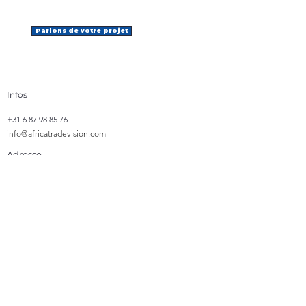
Parlons de votre projet
Infos
+31 6 87 98 85 76
info@africatradevision.com
Adresse
​Bastion 31
8223 GJ, Lelystad
Pays-Bas
Suivre