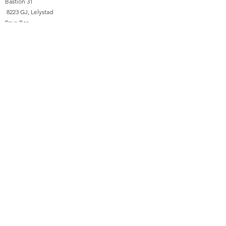
​Bastion 31
8223 GJ, Lelystad
Pays-Bas
Suivre
KVK nummer :
92391915
Termes et conditions