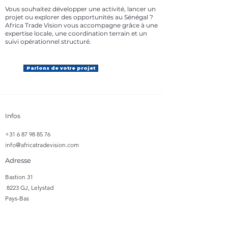
Vous souhaitez développer une activité, lancer un
projet ou explorer des opportunités au Sénégal ?
Africa Trade Vision vous accompagne grâce à une
expertise locale, une coordination terrain et un
suivi opérationnel structuré.
Parlons de votre projet
Infos
+31 6 87 98 85 76
info@africatradevision.com
Adresse
​Bastion 31
8223 GJ, Lelystad
Pays-Bas
Suivre