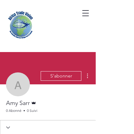
Plus d'actions
S'abonner
Amy Sarr
Administrateur
Amy Sarr
0 Abonné
0 Suivi