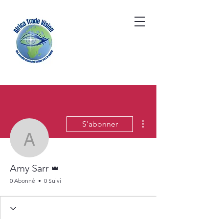
Plus d'actions
S'abonner
Amy Sarr
Administrateur
Amy Sarr
0 Abonné
0 Suivi