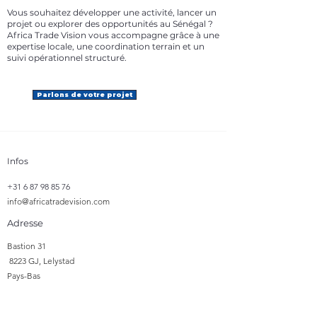
Vous souhaitez développer une activité, lancer un
projet ou explorer des opportunités au Sénégal ?
Africa Trade Vision vous accompagne grâce à une
expertise locale, une coordination terrain et un
suivi opérationnel structuré.
Parlons de votre projet
Infos
+31 6 87 98 85 76
info@africatradevision.com
Adresse
​Bastion 31
8223 GJ, Lelystad
Pays-Bas
Suivre