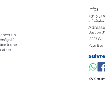
Infos
+31 6 87 9
info@afri
Adress
​Bastion 3
 lancer un
8223 GJ, 
Sénégal ?
râce à une
Pays-Bas
n et un
Suivr
KVK num