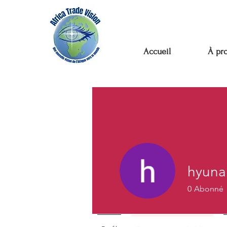
Accueil
À pr
hyuna
0
Abonné