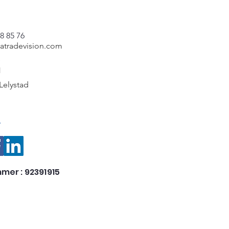
8 85 76
catradevision.com
e
1
Lelystad
e
mer : 92391915