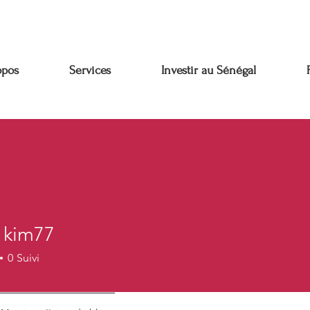
opos
Services
Investir au Sénégal
 kim77
0
Suivi