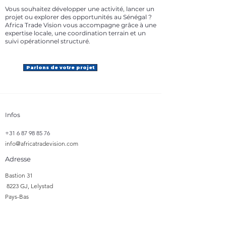
Vous souhaitez développer une activité, lancer un
projet ou explorer des opportunités au Sénégal ?
Africa Trade Vision vous accompagne grâce à une
expertise locale, une coordination terrain et un
suivi opérationnel structuré.
Parlons de votre projet
Infos
+31 6 87 98 85 76
info@africatradevision.com
Adresse
​Bastion 31
8223 GJ, Lelystad
Pays-Bas
Suivre