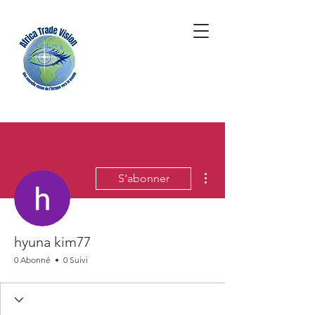
Plus d'actions
S'abonner
hyuna kim77
0 Abonné
0 Suivi