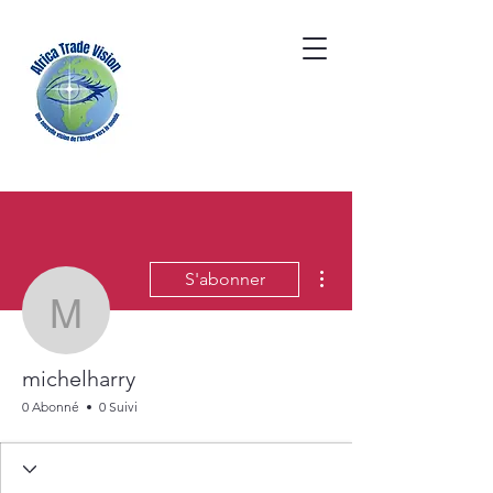
Plus d'actions
S'abonner
michelharry
michelharry
0 Abonné
0 Suivi