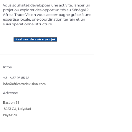
Vous souhaitez développer une activité, lancer un
projet ou explorer des opportunités au Sénégal ?
Africa Trade Vision vous accompagne grâce à une
expertise locale, une coordination terrain et un
suivi opérationnel structuré.
Parlons de votre projet
Infos
+31 6 87 98 85 76
info@africatradevision.com
Adresse
​Bastion 31
8223 GJ, Lelystad
Pays-Bas
Suivre