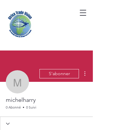
Plus d'actions
S'abonner
michelharry
michelharry
0 Abonné
0 Suivi