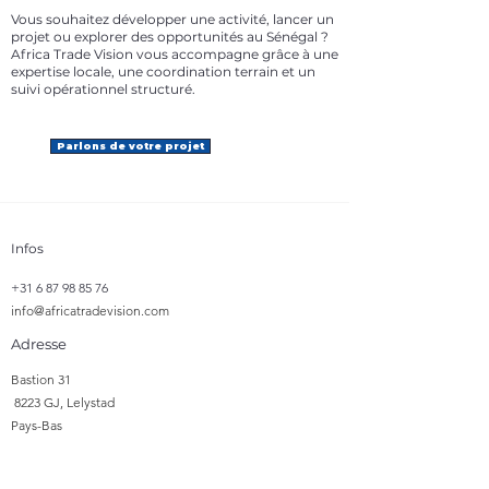
Vous souhaitez développer une activité, lancer un
projet ou explorer des opportunités au Sénégal ?
Africa Trade Vision vous accompagne grâce à une
expertise locale, une coordination terrain et un
suivi opérationnel structuré.
Parlons de votre projet
Infos
+31 6 87 98 85 76
info@africatradevision.com
Adresse
​Bastion 31
8223 GJ, Lelystad
Pays-Bas
Suivre