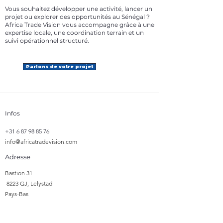
Vous souhaitez développer une activité, lancer un
projet ou explorer des opportunités au Sénégal ?
Africa Trade Vision vous accompagne grâce à une
expertise locale, une coordination terrain et un
suivi opérationnel structuré.
Parlons de votre projet
Infos
+31 6 87 98 85 76
info@africatradevision.com
Adresse
​Bastion 31
8223 GJ, Lelystad
Pays-Bas
Suivre