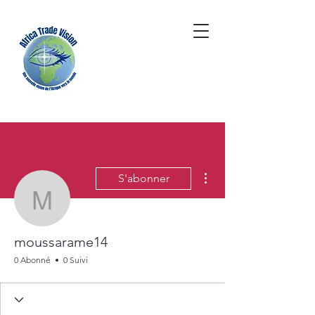
Plus d'actions
S'abonner
moussarame14
moussarame14
0 Abonné
0 Suivi