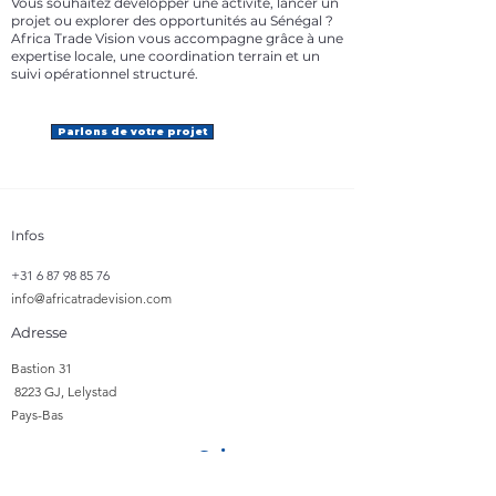
Vous souhaitez développer une activité, lancer un
projet ou explorer des opportunités au Sénégal ?
Africa Trade Vision vous accompagne grâce à une
expertise locale, une coordination terrain et un
suivi opérationnel structuré.
Parlons de votre projet
Infos
+31 6 87 98 85 76
info@africatradevision.com
Adresse
​Bastion 31
8223 GJ, Lelystad
Pays-Bas
Suivre