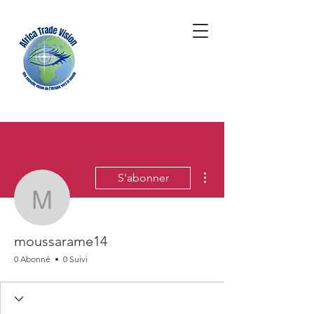
Plus d'actions
S'abonner
moussarame14
moussarame14
0 Abonné
0 Suivi